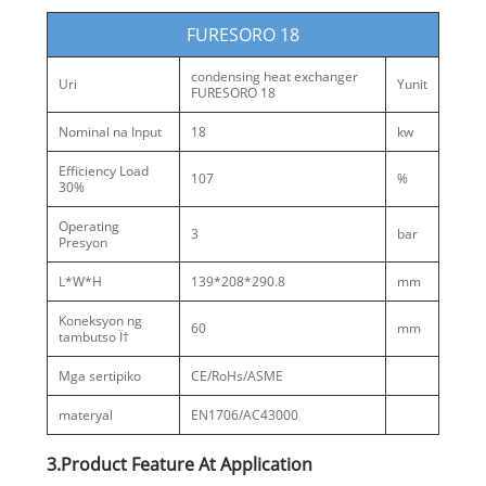
FURESORO 18
condensing heat exchanger
Uri
Yunit
FURESORO 18
Nominal na Input
18
kw
Efficiency Load
107
%
30%
Operating
3
bar
Presyon
L*W*H
139*208*290.8
mm
Koneksyon ng
60
mm
tambutso Ï†
Mga sertipiko
CE/RoHs/ASME
materyal
EN1706/AC43000
3.Product Feature At Application