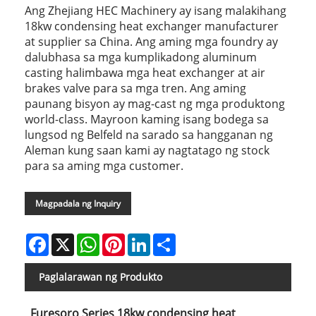
Ang Zhejiang HEC Machinery ay isang malakihang
18kw condensing heat exchanger manufacturer
at supplier sa China. Ang aming mga foundry ay
dalubhasa sa mga kumplikadong aluminum
casting halimbawa mga heat exchanger at air
brakes valve para sa mga tren. Ang aming
paunang bisyon ay mag-cast ng mga produktong
world-class. Mayroon kaming isang bodega sa
lungsod ng Belfeld na sarado sa hangganan ng
Aleman kung saan kami ay nagtatago ng stock
para sa aming mga customer.
Magpadala ng Inquiry
Facebook
X
WhatsApp
Pinterest
LinkedIn
Share
Paglalarawan ng Produkto
Furesoro Series 18kw condensing heat