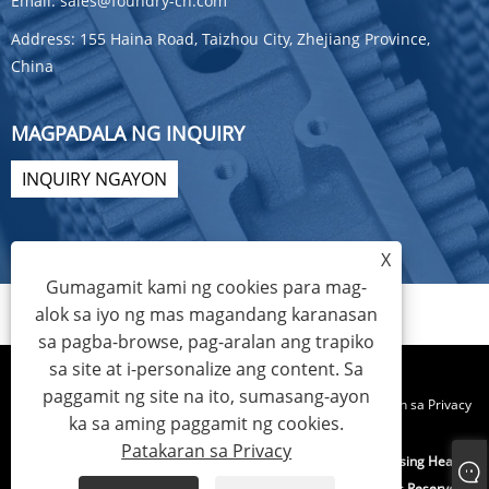
Email:
sales@foundry-cn.com
Address:
155 Haina Road, Taizhou City, Zhejiang Province,
China
MAGPADALA NG INQUIRY
INQUIRY NGAYON
X
Gumagamit kami ng cookies para mag-
alok sa iyo ng mas magandang karanasan
sa pagba-browse, pag-aralan ang trapiko
sa site at i-personalize ang content. Sa
paggamit ng site na ito, sumasang-ayon
Links
Sitemap
RSS
XML
Patakaran sa Privacy
ka sa aming paggamit ng cookies.
Patakaran sa Privacy
Copyright © 2022 Zhejiang Hec Machinery Co., Ltd. - Condensing Heat
Exchanger, Heat Exchanger Parts, Motorcycle Parts - All Rights Reserved