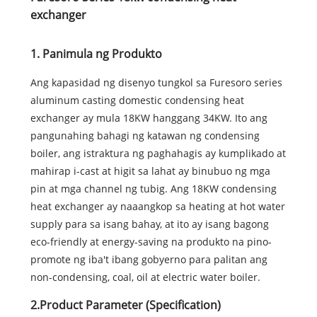
exchanger
1. Panimula ng Produkto
Ang kapasidad ng disenyo tungkol sa Furesoro series
aluminum casting domestic condensing heat
exchanger ay mula 18KW hanggang 34KW. Ito ang
pangunahing bahagi ng katawan ng condensing
boiler, ang istraktura ng paghahagis ay kumplikado at
mahirap i-cast at higit sa lahat ay binubuo ng mga
pin at mga channel ng tubig. Ang 18KW condensing
heat exchanger ay naaangkop sa heating at hot water
supply para sa isang bahay, at ito ay isang bagong
eco-friendly at energy-saving na produkto na pino-
promote ng iba't ibang gobyerno para palitan ang
non-condensing, coal, oil at electric water boiler.
2.Product Parameter (Specification)